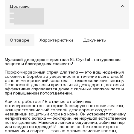
Доставка
О товаре
Характеристики
Документы
Мужской дезодорант кристалл SL Crystal - натуральная 
защита и благородная свежесть!
Парфюмированный спрей для тела — это ваш надежный
союзник в борьбе за уверенность в течение всего дня. В
основе минеральный кристалл — алюмокалиевые квасцы.
Безопасный для кожи кристальный дезодорант, который
эффективно справляется даже с сильным запахом пота и 
при повышенном потоотделении.
Как это работает? В отличие от обычных
антиперспирантов, которые блокируют потовые железы,
наш кристаллический солевой дезодорант создает
невидимый защитный слой на коже. Он
устраняет причину 
неприятного запаха — бактерии, не нарушая естественное 
потоотделение. Никакого липкого ощущения, забитых пор 
или следов на одежде!
И главное: он без хлоргидрата
алюминия и спирта — только алюмокалиевые квасцы,