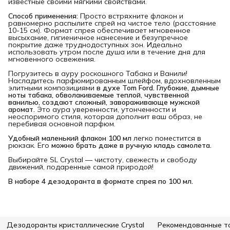
известные своими мягкими свойствами.
Способ применения:
Просто встряхните флакон и
равномерно распылите спрей на чистое тело (расстояние
10-15 см). Формат спрея обеспечивает мгновенное
высыхание, гигиеничное нанесение и безупречное
покрытие даже труднодоступных зон. Идеально
использовать утром после душа или в течение дня для
мгновенного освежения.
Погрузитесь в ауру роскошного Табака и Ванили!
Насладитесь парфюмированным шлейфом, вдохновленным
элитными композициями
в духе Tom Ford. Глубокие, дымные 
ноты табака, обволакиваемые теплой, чувственной 
ванилью, создают сложный, завораживающе мужской 
аромат.
Это аура уверенности, утонченности и
неоспоримого стиля, которая дополнит ваш образ, не
перебивая основной парфюм.
Удобный маленький флакон 100 мл
легко поместится в
рюкзак. Его
можно брать даже в ручную кладь самолета.
Выбирайте SL Crystal — чистоту, свежесть и свободу
движений, подаренные самой природой!
В наборе 4 дезодоранта в формате спрея по 100 мл.
Дезодоранты кристаллические Crystal
Рекомендованные т