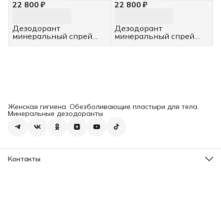
22 800 ₽
22 800 ₽
Дезодорант
Дезодорант
минеральный спрей
минеральный спрей
"Жасмин", 12 шт, 100 мл
"Табак и ваниль", 12 шт,
100 мл
Женская гигиена. Обезболивающие пластыри для тела.
Минеральные дезодоранты
Контакты
Адрес
г. Барнаул, ул. Профинтерна 24, оф. 404
Телефон
8 (800) 775-67-88
Режим работы
Пн-Пт: 9:00-18:00
Эл. почта
info@secretslan.ru