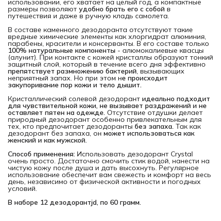
использовании, его хватает на целый год, а компактные
размеры позволяют
удобно брать его с собой
в
путешествия и даже в ручную кладь самолета.
В составе каменного дезодоранта отсутствуют такие
вредные химические элементы как хлоргидрат алюминия,
парабены, красители и консерванты. В его составе только
100% натуральные компоненты
- алюмокалиевые квасцы
(алунит). При контакте с кожей кристаллы образуют тонкий
защитный слой, который в течение всего дня эффективно
препятствует размножению бактерий
, вызывающих
неприятный запах. Но при этом н
е происходит 
закупоривание пор кожи и тело дышит.
Кристаллический солевой дезодорант
идеально подходит 
для чувствительной кожи, не вызывает раздражений и не 
оставляет пятен на одежде.
Отсутствие отдушки делает
природный дезодорант особенно привлекательным для
тех, кто предпочитает дезодоранты
без запаха.
Так как
дезодорант без запаха, он
может использоваться как 
женский и как мужской.
Способ применения:
Использовать дезодорант Crystal
очень просто. Достаточно смочить стик водой, нанести на
чистую кожу после душа и дать высохнуть. Регулярное
использование обеспечит вам свежесть и комфорт на весь
день, независимо от физической активности и погодных
условий.
В наборе 12 дезодорантjd, по 60 грамм.